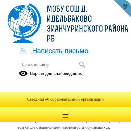
МОБУ СОШ Д.
ИДЕЛЬБАКОВО
ЗИАНЧУРИНСКОГО РАЙОНА
РБ
Написать письмо
Версия для слабовидящих
Вакантные места для приема
(перевода) обучающихся
Дата обновления информации о вакантных местах: 26.12.2024
Сведения об образовательной организации
Реализуемые образовательные программы
:
ООП НОО в соответствии с ФОП
:
за счет бюджетных ассигнований федерального бюджета (в
том числе с выделением численности обучающихся,