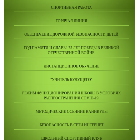
СПОРТИВНАЯ РАБОТА
ГОРЯЧАЯ ЛИНИЯ
ОБЕСПЕЧЕНИЕ ДОРОЖНОЙ БЕЗОПАСНОСТИ ДЕТЕЙ
ГОД ПАМЯТИ И СЛАВЫ. 75 ЛЕТ ПОБЕДЫ В ВЕЛИКОЙ
ОТЕЧЕСТВЕННОЙ ВОЙНЕ.
ДИСТАНЦИОННОЕ ОБУЧЕНИЕ
"УЧИТЕЛЬ БУДУЩЕГО"
РЕЖИМ ФУНКЦИОНИРОВАНИЯ ШКОЛЫ В УСЛОВИЯХ
РАСПРОСТРАНЕНИЯ COVID-19.
МЕТОДИЧЕСКИЕ ОСЕННИЕ КАНИКУЛЫ
БЕЗОПАСНОСТЬ В СЕТИ ИНТЕРНЕТ
ШКОЛЬНЫЙ СПОРТИВНЫЙ КЛУБ