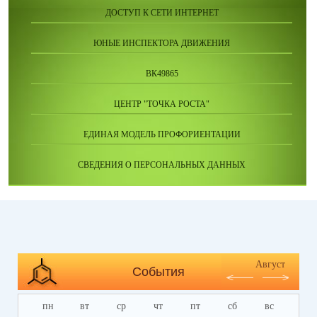
ДОСТУП К СЕТИ ИНТЕРНЕТ
ЮНЫЕ ИНСПЕКТОРА ДВИЖЕНИЯ
ВК49865
ЦЕНТР "ТОЧКА РОСТА"
ЕДИНАЯ МОДЕЛЬ ПРОФОРИЕНТАЦИИ
СВЕДЕНИЯ О ПЕРСОНАЛЬНЫХ ДАННЫХ
Август
События
пн
вт
ср
чт
пт
сб
вс