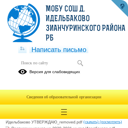
МОБУ СОШ Д.
ИДЕЛЬБАКОВО
ЗИАНЧУРИНСКОГО РАЙОНА
РБ
Написать письмо
Расписания звонков, уроков и
Версия для слабовидящих
внеурочных занятии на 2020-2021
учебный год
31.08.2020
Сведения об образовательной организации
Расписание уроков нач.классов 2020-2021 уч.год
Идельбаково УТВЕРЖДАЮ_removed.pdf
(скачать)
(посмотреть)