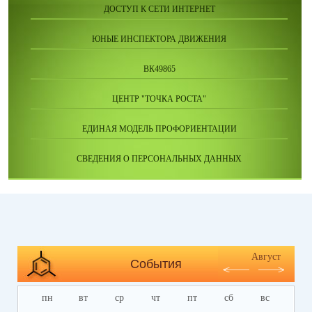
ДОСТУП К СЕТИ ИНТЕРНЕТ
ЮНЫЕ ИНСПЕКТОРА ДВИЖЕНИЯ
ВК49865
ЦЕНТР "ТОЧКА РОСТА"
ЕДИНАЯ МОДЕЛЬ ПРОФОРИЕНТАЦИИ
СВЕДЕНИЯ О ПЕРСОНАЛЬНЫХ ДАННЫХ
Август
События
пн
вт
ср
чт
пт
сб
вс