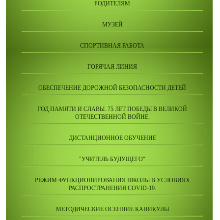
РОДИТЕЛЯМ
МУЗЕЙ
СПОРТИВНАЯ РАБОТА
ГОРЯЧАЯ ЛИНИЯ
ОБЕСПЕЧЕНИЕ ДОРОЖНОЙ БЕЗОПАСНОСТИ ДЕТЕЙ
ГОД ПАМЯТИ И СЛАВЫ. 75 ЛЕТ ПОБЕДЫ В ВЕЛИКОЙ
ОТЕЧЕСТВЕННОЙ ВОЙНЕ.
ДИСТАНЦИОННОЕ ОБУЧЕНИЕ
"УЧИТЕЛЬ БУДУЩЕГО"
РЕЖИМ ФУНКЦИОНИРОВАНИЯ ШКОЛЫ В УСЛОВИЯХ
РАСПРОСТРАНЕНИЯ COVID-19.
МЕТОДИЧЕСКИЕ ОСЕННИЕ КАНИКУЛЫ