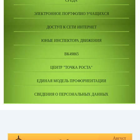
СРЕДА
ЭЛЕКТРОННОЕ ПОРТФОЛИО УЧАЩИХСЯ
ДОСТУП К СЕТИ ИНТЕРНЕТ
ЮНЫЕ ИНСПЕКТОРА ДВИЖЕНИЯ
ВК49865
ЦЕНТР "ТОЧКА РОСТА"
ЕДИНАЯ МОДЕЛЬ ПРОФОРИЕНТАЦИИ
СВЕДЕНИЯ О ПЕРСОНАЛЬНЫХ ДАННЫХ
Август