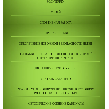
РОДИТЕЛЯМ
МУЗЕЙ
СПОРТИВНАЯ РАБОТА
ГОРЯЧАЯ ЛИНИЯ
ОБЕСПЕЧЕНИЕ ДОРОЖНОЙ БЕЗОПАСНОСТИ ДЕТЕЙ
ГОД ПАМЯТИ И СЛАВЫ. 75 ЛЕТ ПОБЕДЫ В ВЕЛИКОЙ
ОТЕЧЕСТВЕННОЙ ВОЙНЕ.
ДИСТАНЦИОННОЕ ОБУЧЕНИЕ
"УЧИТЕЛЬ БУДУЩЕГО"
РЕЖИМ ФУНКЦИОНИРОВАНИЯ ШКОЛЫ В УСЛОВИЯХ
РАСПРОСТРАНЕНИЯ COVID-19.
МЕТОДИЧЕСКИЕ ОСЕННИЕ КАНИКУЛЫ