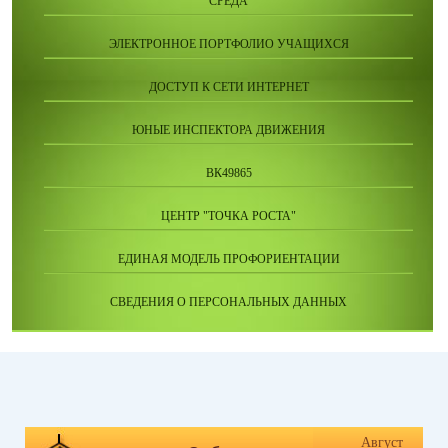
СРЕДА
ЭЛЕКТРОННОЕ ПОРТФОЛИО УЧАЩИХСЯ
ДОСТУП К СЕТИ ИНТЕРНЕТ
ЮНЫЕ ИНСПЕКТОРА ДВИЖЕНИЯ
ВК49865
ЦЕНТР "ТОЧКА РОСТА"
ЕДИНАЯ МОДЕЛЬ ПРОФОРИЕНТАЦИИ
СВЕДЕНИЯ О ПЕРСОНАЛЬНЫХ ДАННЫХ
Август