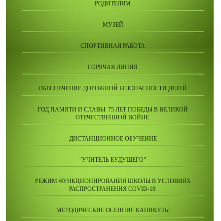
РОДИТЕЛЯМ
МУЗЕЙ
СПОРТИВНАЯ РАБОТА
ГОРЯЧАЯ ЛИНИЯ
ОБЕСПЕЧЕНИЕ ДОРОЖНОЙ БЕЗОПАСНОСТИ ДЕТЕЙ
ГОД ПАМЯТИ И СЛАВЫ. 75 ЛЕТ ПОБЕДЫ В ВЕЛИКОЙ
ОТЕЧЕСТВЕННОЙ ВОЙНЕ.
ДИСТАНЦИОННОЕ ОБУЧЕНИЕ
"УЧИТЕЛЬ БУДУЩЕГО"
РЕЖИМ ФУНКЦИОНИРОВАНИЯ ШКОЛЫ В УСЛОВИЯХ
РАСПРОСТРАНЕНИЯ COVID-19.
МЕТОДИЧЕСКИЕ ОСЕННИЕ КАНИКУЛЫ