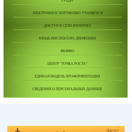
СРЕДА
ЭЛЕКТРОННОЕ ПОРТФОЛИО УЧАЩИХСЯ
ДОСТУП К СЕТИ ИНТЕРНЕТ
ЮНЫЕ ИНСПЕКТОРА ДВИЖЕНИЯ
ВК49865
ЦЕНТР "ТОЧКА РОСТА"
ЕДИНАЯ МОДЕЛЬ ПРОФОРИЕНТАЦИИ
СВЕДЕНИЯ О ПЕРСОНАЛЬНЫХ ДАННЫХ
Август