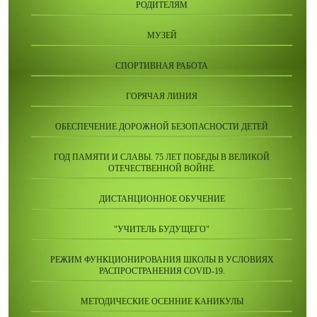
РОДИТЕЛЯМ
МУЗЕЙ
СПОРТИВНАЯ РАБОТА
ГОРЯЧАЯ ЛИНИЯ
ОБЕСПЕЧЕНИЕ ДОРОЖНОЙ БЕЗОПАСНОСТИ ДЕТЕЙ
ГОД ПАМЯТИ И СЛАВЫ. 75 ЛЕТ ПОБЕДЫ В ВЕЛИКОЙ
ОТЕЧЕСТВЕННОЙ ВОЙНЕ.
ДИСТАНЦИОННОЕ ОБУЧЕНИЕ
"УЧИТЕЛЬ БУДУЩЕГО"
РЕЖИМ ФУНКЦИОНИРОВАНИЯ ШКОЛЫ В УСЛОВИЯХ
РАСПРОСТРАНЕНИЯ COVID-19.
МЕТОДИЧЕСКИЕ ОСЕННИЕ КАНИКУЛЫ