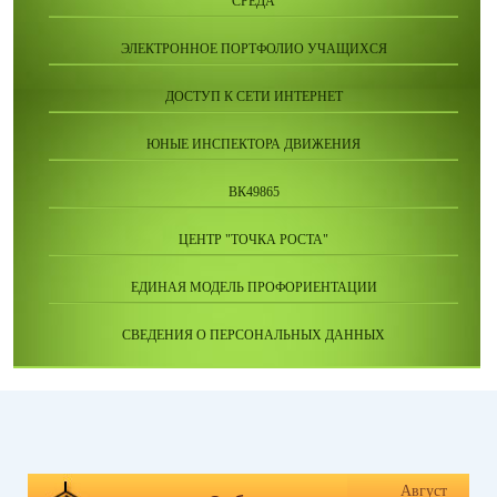
СРЕДА
ЭЛЕКТРОННОЕ ПОРТФОЛИО УЧАЩИХСЯ
ДОСТУП К СЕТИ ИНТЕРНЕТ
ЮНЫЕ ИНСПЕКТОРА ДВИЖЕНИЯ
ВК49865
ЦЕНТР "ТОЧКА РОСТА"
ЕДИНАЯ МОДЕЛЬ ПРОФОРИЕНТАЦИИ
СВЕДЕНИЯ О ПЕРСОНАЛЬНЫХ ДАННЫХ
Август