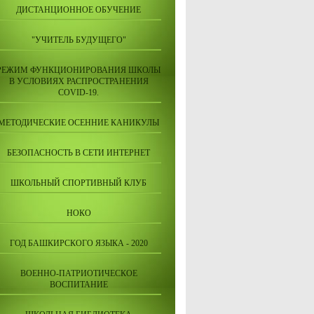
ДИСТАНЦИОННОЕ ОБУЧЕНИЕ
"УЧИТЕЛЬ БУДУЩЕГО"
РЕЖИМ ФУНКЦИОНИРОВАНИЯ ШКОЛЫ
В УСЛОВИЯХ РАСПРОСТРАНЕНИЯ
COVID-19.
МЕТОДИЧЕСКИЕ ОСЕННИЕ КАНИКУЛЫ
БЕЗОПАСНОСТЬ В СЕТИ ИНТЕРНЕТ
ШКОЛЬНЫЙ СПОРТИВНЫЙ КЛУБ
НОКО
ГОД БАШКИРСКОГО ЯЗЫКА - 2020
ВОЕННО-ПАТРИОТИЧЕСКОЕ
ВОСПИТАНИЕ