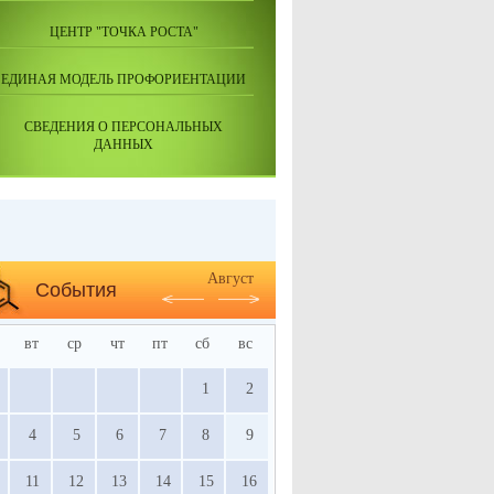
ЦЕНТР "ТОЧКА РОСТА"
ЕДИНАЯ МОДЕЛЬ ПРОФОРИЕНТАЦИИ
СВЕДЕНИЯ О ПЕРСОНАЛЬНЫХ
ДАННЫХ
Август
События
вт
ср
чт
пт
сб
вс
1
2
4
5
6
7
8
9
11
12
13
14
15
16