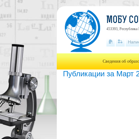
МОБУ СО
453393, Республика 
Напи
Сведения об образ
Публикации за Март 